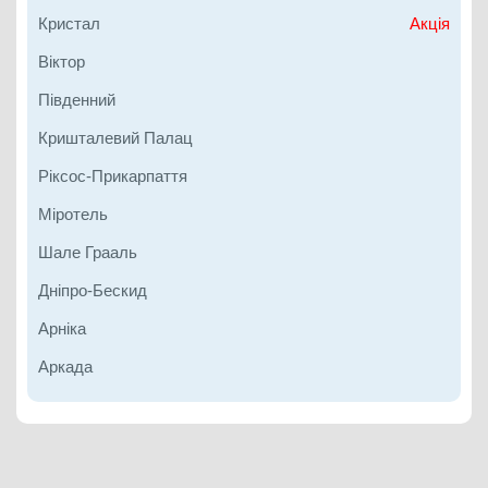
Кристал
Акція
Віктор
Південний
Кришталевий Палац
Ріксос-Прикарпаття
Міротель
Шале Грааль
Дніпро-Бескид
Арніка
Аркада