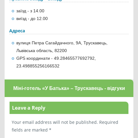
заїзд - з 14.00
виїзд - до 12.00
Адреса
вулиця Петра Сагайдачного, 9А, Трускавець,
Львівська область, 82200
GPS координати - 49.28465577692792,
23.498855256166532
Міні-готель «У Батька» – Трускавець - відгуки
Leave a Reply
Your email address will not be published.
Required
fields are marked
*