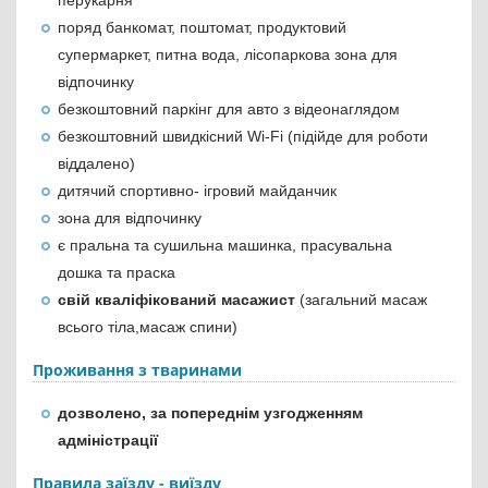
перукарня
поряд банкомат, поштомат, продуктовий
супермаркет, питна вода, лісопаркова зона для
відпочинку
безкоштовний паркінг для авто з відеонаглядом
безкоштовний швидкісний Wi-Fi (підійде для роботи
віддалено)
дитячий спортивно- ігровий майданчик
зона для відпочинку
є пральна та сушильна машинка, прасувальна
дошка та праска
свій кваліфікований масажист
(загальний масаж
всього тіла,масаж спини)
Проживання з тваринами
дозволено, за попереднім узгодженням
адміністрації
Правила заїзду - виїзду