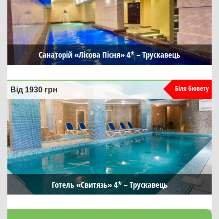
Санаторій «Лісова Пісня» 4* – Трускавець
Біля бювету
Від 1930
грн
Готель «Свитязь» 4* – Трускавець