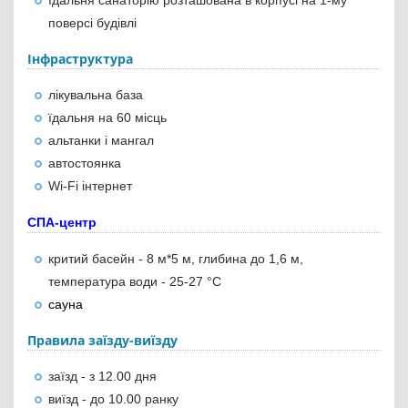
їдальня санаторію розташована в корпусі на 1-му
поверсі будівлі
Інфраструктура
лікувальна база
їдальня на 60 місць
альтанки і мангал
автостоянка
Wi-Fi інтернет
СПА-центр
критий басейн - 8 м*5 м, глибина до 1,6 м,
температура води - 25-27 °С
сауна
Правила заїзду-виїзду
заїзд - з 12.00 дня
виїзд - до 10.00 ранку