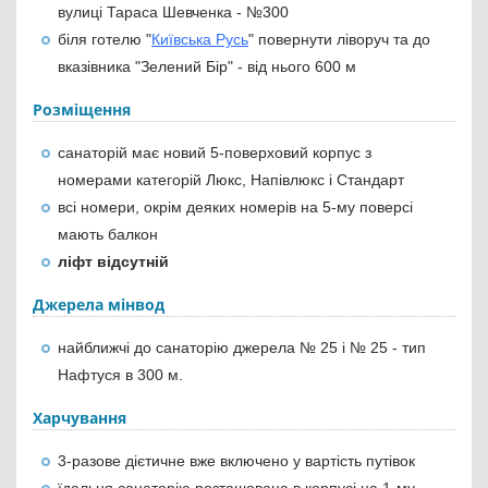
вулиці Тараса Шевченка - №300
біля готелю "
Київська Русь
" повернути ліворуч та до
вказівника "Зелений Бір" - від нього 600 м
Розміщення
санаторій має новий 5-поверховий корпус з
номерами категорій Люкс, Напівлюкс і Стандарт
всі номери, окрім деяких номерів на 5-му поверсі
мають балкон
ліфт відсутній
Джерела мінвод
найближчі до санаторію джерела № 25 і № 25 - тип
Нафтуся в 300 м.
Харчування
3-разове дієтичне вже включено у вартість путівок