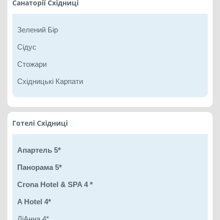
Санаторії Східниці
Зелений Бір
Сідус
Стожари
Східницькі Карпати
Готелі Східниці
Апартель 5*
Панорама 5*
Crona Hotel & SPA 4 *
A Hotel 4*
ДіАнна 4*